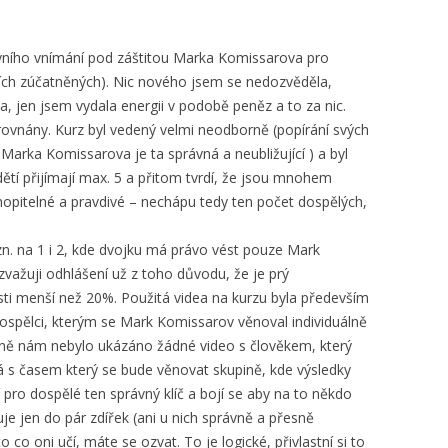
itivního vnímání pod záštitou Marka Komissarova pro
tních zúčatněných). Nic nového jsem se nedozvěděla,
 jen jsem vydala energii v podobě peněz a to za nic.
rovnány. Kurz byl vedený velmi neodborně (popírání svých
 Marka Komissarova je ta správná a neubližující ) a byl
ětí přijímají max. 5 a přitom tvrdí, že jsou mnohem
chopitelné a pravdivé – nechápu tedy ten počet dospělých,
zn. na 1 i 2, kde dvojku má právo vést pouze Mark
zvažuji odhlášení už z toho důvodu, že je prý
ti menší než 20%. Použitá videa na kurzu byla především
dospělci, kterým se Mark Komissarov věnoval individuálně
avně nám nebylo ukázáno žádné video s člověkem, který
ká s časem který se bude věnovat skupině, kde výsledky
pro dospělé ten správný klíč a bojí se aby na to někdo
suje jen do pár zdířek (ani u nich správně a přesně
o co oni učí, máte se ozvat. To je logické, přivlastní si to