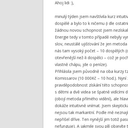
Ahoj lidi :),
minulý týden jsem navštívila kurz intu
dospělé a bylo to k ničemu (i dle osta
žádnou novou schopnost jsem nezískala,
Energie tedy v tomto případě nebyly vy
slov, neustálé ujišťování že jen metoda
nás tam vysoký počet – 10 dospělých (d
otevřenější než-li dospělci – což je po
vlastně chápu, jde o peníze).
Přihlásila jsem původně na oba kurzy t
Komissarov (10 000Kč – 10 hod.). Nyní 
pravděpodobnost získání této schopnos
s dětmi a dvě videa se špatně vidícími 
(obojí metoda přímého vidění), ale hl
dokáže intuitivně vnímat. Jsem skeptic
nejsou tak markantní. Podle mě neznají 
nepřišel dříve. Ten nynější jim totiž pa
nefunguje). A jakmile svou pílí objevíte t