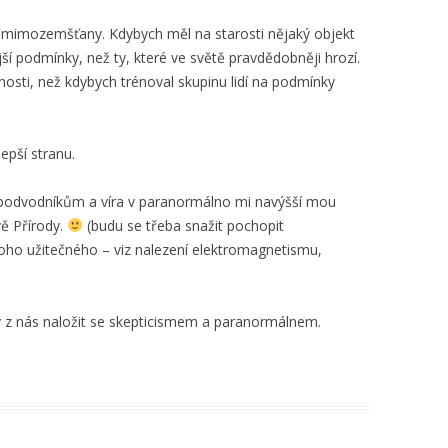
 s mimozemšťany. Kdybych měl na starosti nějaký objekt
jší podmínky, než ty, které ve světě pravdědobněji hrozí.
sti, než kdybych trénoval skupinu lidí na podmínky
epší stranu.
i podvodníkům a víra v paranormálno mi navýšší mou
vě Přírody.
(budu se třeba snažit pochopit
oho užitečného – viz nalezení elektromagnetismu,
ý z nás naložit se skepticismem a paranormálnem.