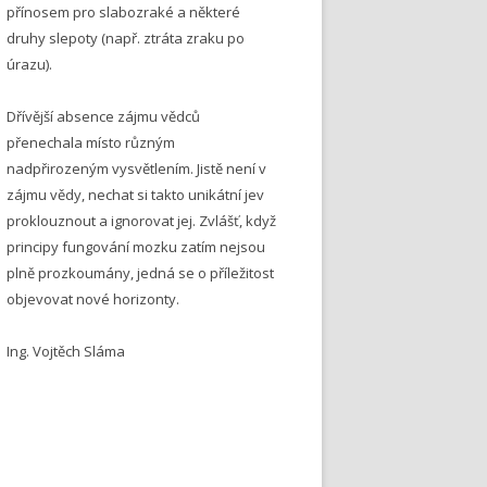
přínosem pro slabozraké a některé
druhy slepoty (např. ztráta zraku po
úrazu).
Dřívější absence zájmu vědců
přenechala místo různým
nadpřirozeným vysvětlením. Jistě není v
zájmu vědy, nechat si takto unikátní jev
proklouznout a ignorovat jej. Zvlášť, když
principy fungování mozku zatím nejsou
plně prozkoumány, jedná se o příležitost
objevovat nové horizonty.
Ing. Vojtěch Sláma