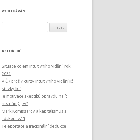
VYHLEDÁVÁNÍ
Vyhledávání
AKTUÁLNĚ
Situace kolem Intuitivního vidění, rok
2021
V ČR prošly kurzy intuitivního vidění již
stovky lidí
Je motivace skeptiků opravdu najít
neznámý jev?
Mark Komissarov a kapitalismus s
lidskou tváří
Teleportace a iracionální dedukce