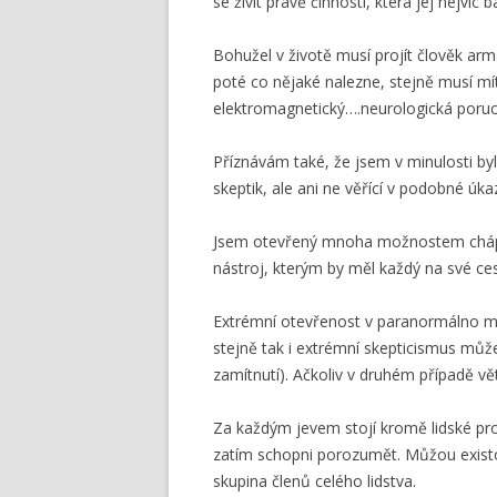
se živit právě činností, která jej nejví
Bohužel v životě musí projít člověk a
poté co nějaké nalezne, stejně musí mí
elektromagnetický….neurologická poruch
Příznávám také, že jsem v minulosti b
skeptik, ale ani ne věřící v podobné úka
Jsem otevřený mnoha možnostem chápán
nástroj, kterým by měl každý na své ces
Extrémní otevřenost v paranormálno m
stejně tak i extrémní skepticismus můž
zamítnutí). Ačkoliv v druhém případě vě
Za každým jevem stojí kromě lidské pro
zatím schopni porozumět. Můžou exist
skupina členů celého lidstva.