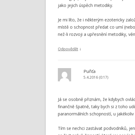
jako jejich úspěch metodiky.
Je mi líto, že i některým ezotericky z
místě o schopnost předat co umí (nebo s
než-li rozvoji a upřesnění metodiky, v
↓
Odpovědět
Puňťa
5.4.2016 (0:17)
Já se osobně přiznám, že kdybych ovlá
finančně špatně, taky bych si z toho ud
paranormálních schopností, u jakékoliv 
Tím se nechci zastávat podvodníků, je