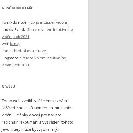
NOVÉ KOMENTÁŘE
To nikdo neví...
:
Co je intuitivní vidění
Ludvík Sviták
:
Situace kolem Intuitivního
vidění, rok 2021
volt
:
Kurzy
Ilona Chrobokova
:
Kurzy
Dagmara
:
Situace kolem Intuitivního
vidění, rok 2021
O WEBU
Tento web vznikl za účelem seznámit
širší veřejnost s fenoménem intuitivního
vidění. Stránky dávají prostor pro
racionální zkoumání a vysvětlení tohoto
jevu, který může být významným