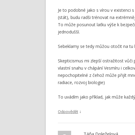
Je to podobné jako s vírou v existenci
(stát), budu radši trénovat na extrémně
To může posunout laťku výše k bezpečno
jednodušší.
Sebeklamy se tedy můžou otočit na tu l
Skepticismus mi zlepší ostražitost vůč
vlastní snahu v chápání Vesmíru i celko
nepochopitelné z čehož může přijít mn
radiace, rozvoj biologie)
To uvádím jako příklad, jak může každ
↓
Odpovědět
Táňa Doleželová