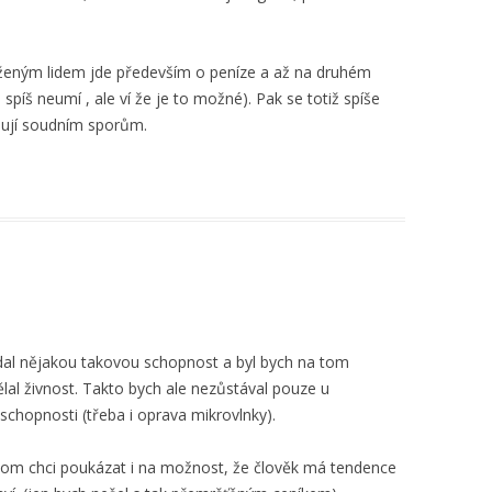
aloženým lidem jde především o peníze a až na druhém
píš neumí , ale ví že je to možné). Pak se totiž spíše
ěnují soudním sporům.
dal nějakou takovou schopnost a byl bych na tom
ělal živnost. Takto bych ale nezůstával pouze u
schopnosti (třeba i oprava mikrovlnky).
nom chci poukázat i na možnost, že člověk má tendence