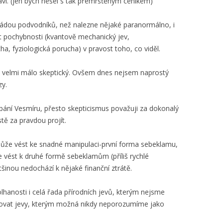
c baví. (jen bych nešel s tak přemršťěným ceníkem)
rmádou podvodníků, než nalezne nějaké paranormálno, i
t pochybnosti (kvantově mechanický jev,
a, fyziologická porucha) v pravost toho, co viděl.
yl velmi málo skeptický. Ovšem dnes nejsem naprostý
zy.
í Vesmíru, přesto skepticismus považuji za dokonalý
tě za pravdou projít.
ůže vést ke snadné manipulaci-první forma sebeklamu,
e vést k druhé formě sebeklamům (příliš rychlé
tšinou nedochází k nějaké finanční ztrátě.
lhanosti i celá řada přírodních jevů, kterým nejsme
ovat jevy, kterým možná nikdy neporozumíme jako