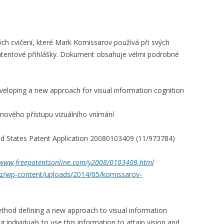
a
ch cvičení, které Mark Komissarov používá při svých
patentové přihlášky. Dokument obsahuje velmi podrobné
eloping a new approach for visual information cognition
nového přístupu vizuálního vnímání
d States Patent Application 20080103409 (11/973784)
www.freepatentsonline.com/y2008/0103409.html
ni.cz/wp-content/uploads/2014/05/komissarov-
hod defining a new approach to visual information
 individuals to use this information to attain vision and