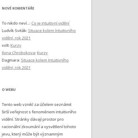
NOVÉ KOMENTÁŘE
To nikdo neví...
:
Co je intuitivní vidění
Ludvík Sviták
:
Situace kolem Intuitivního
vidění, rok 2021
volt
:
Kurzy
Ilona Chrobokova
:
Kurzy
Dagmara
:
Situace kolem Intuitivního
vidění, rok 2021
O WEBU
Tento web vznikl za účelem seznámit
širší veřejnost s fenoménem intuitivního
vidění. Stránky dávají prostor pro
racionální zkoumání a vysvětlení tohoto
jevu, který může být významným