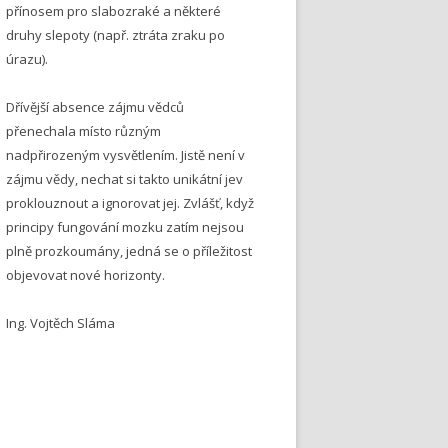
přínosem pro slabozraké a některé
druhy slepoty (např. ztráta zraku po
úrazu).
Dřívější absence zájmu vědců
přenechala místo různým
nadpřirozeným vysvětlením. Jistě není v
zájmu vědy, nechat si takto unikátní jev
proklouznout a ignorovat jej. Zvlášť, když
principy fungování mozku zatím nejsou
plně prozkoumány, jedná se o příležitost
objevovat nové horizonty.
Ing. Vojtěch Sláma