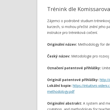
Trénink dle Komissarov
Zájemci o podrobné studium tréninkový
kurzech, si mohou přečíst znění jeho 
instrukce pro tréninková cvičení.
Originální název:
Methodology for dev
Český název:
Metodologie pro rozvoj 
Označení patentové přihlášky:
Unite
Originál patentové přihlášky:
http://
Lokální kopie:
https://intuitivni-vide
methodology.pdf
Originální abstrakt:
A system and met
cognition, and methodology for teaching