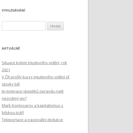
VYHLEDÁVÁNÍ
Vyhledávání
AKTUÁLNĚ
Situace kolem Intuitivního vidění, rok
2021
V ČR prošly kurzy intuitivního vidění již
stovky lidí
Je motivace skeptiků opravdu najít
neznámý jev?
Mark Komissarov a kapitalismus s
lidskou tváří
Teleportace a iracionální dedukce