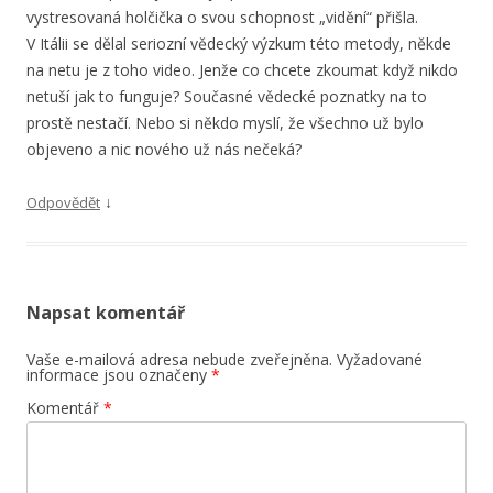
vystresovaná holčička o svou schopnost „vidění“ přišla.
V Itálii se dělal seriozní vědecký výzkum této metody, někde
na netu je z toho video. Jenže co chcete zkoumat když nikdo
netuší jak to funguje? Současné vědecké poznatky na to
prostě nestačí. Nebo si někdo myslí, že všechno už bylo
objeveno a nic nového už nás nečeká?
↓
Odpovědět
Napsat komentář
Vaše e-mailová adresa nebude zveřejněna.
Vyžadované
informace jsou označeny
*
Komentář
*