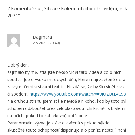
2 komentáře u „
Situace kolem Intuitivního vidění, rok
2021
“
Dagmara
2.5.2021 (20:40)
Dobrý den,
zajímalo by mě, zda jste někdo viděl tato videa a co o nich
soudíte. Jde o výuku mexických dětí, které mají zavřené oči a
zakryté třemi vrstvami textilie. Nezdá se, že by šlo vidět skrz
či spodem.
https://www.youtube.com/watch?v=9IO2OtE4C98
Na druhou stranu jsem stále neviděla nikoho, kdo by toto byl
schopen odzkoušet přes celoplastovou folii klidně i s brýlemi
na očích, pokud to subjektivně potřebuje.
Paranormální výzva je stále otevřená s pokud někdo
skutečně touto schopností disponuje a o peníze nestojí, není