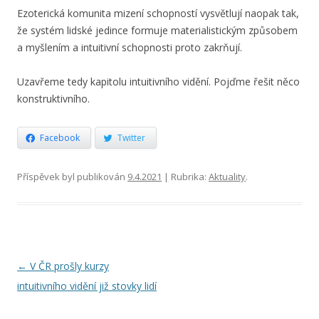
Ezoterická komunita mizení schopností vysvětlují naopak tak,
že systém lidské jedince formuje materialistickým způsobem
a myšlením a intuitivní schopnosti proto zakrňují.
Uzavřeme tedy kapitolu intuitivního vidění. Pojďme řešit něco
konstruktivního.
Facebook
Twitter
Příspěvek byl publikován
9.4.2021
| Rubrika:
Aktuality
.
Navigace
←
V ČR prošly kurzy
pro
intuitivního vidění již stovky lidí
příspěvky