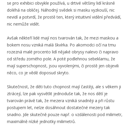
se pro exhibici obvykle používá, u drtivé většiny lidí krásně
doléhá na obličej. Náhodný svědek si masku vyzkouší, nic
nevidí a potvrdí, že prostě ten, který intuitivní vidění předvádí,
nic nemůže vidět.
Avšak někteří lidé mají nos tvarován tak, že mezi maskou a
bokem nosu vzniká malá škvírka. Po akomodci očí na tmu
rozezná malé procento lidí nějaké obrysy nalevo či napravo
od středu zorného pole. A poté podlehnou sebeklamu, že
mají superschopnost, jsou vyvolenými, či prostě jen objevili
něco, co je vědě doposud skryto.
Skutečnost, že děti tuto chopnost mají častěji, ale s věkem ji
ztrácejí, lze pak vysvětlit jednoduše tak, že nos dětí je
tvarován právě tak, že mezera vzniká snadněji a při růstu
postupem let, nelze dosáhnout dostatečné mezery tak
snadno. Jde skutečně pouze např. o vzdálenosti pod milimetr,
maximálně nízké jednotky milimetrů.