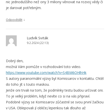
nic jednoduššího než ony 3 miliony věnovat na rozvoj vědy či
je darovat potřebným.
↓
Odpovědět
Ludvík Sviták
9.2.2024 (22:13)
Dobrý den,
možná Vám pomůže v rozhodování toto video.
https://www.youtube.com/watch?v=S4BM6OHlhHk
S autory paranormální výzvy byl Komissarov v kontaktu. Chtěl
do toho jít s touto maskou.
Jenže oni trvali na tom, že podmínky testu budou určovat oni.
To je velký problém, když nevíte co si na vás připraví.
Podobné výzvy se Komissarov zůčastnil se svou první žačkou
v USA. Oblepovali jí obličej lepenkou tak dlouho až