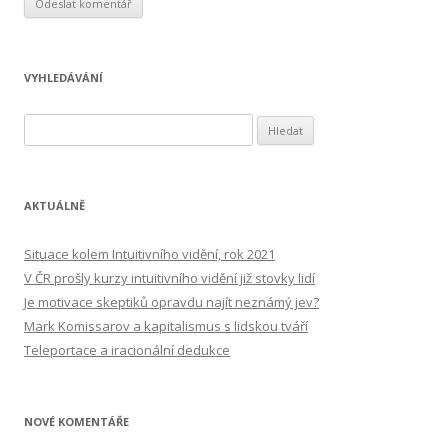
VYHLEDÁVÁNÍ
Vyhledávání
AKTUÁLNĚ
Situace kolem Intuitivního vidění, rok 2021
V ČR prošly kurzy intuitivního vidění již stovky lidí
Je motivace skeptiků opravdu najít neznámý jev?
Mark Komissarov a kapitalismus s lidskou tváří
Teleportace a iracionální dedukce
NOVÉ KOMENTÁŘE