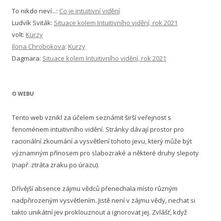
To nikdo neví...
:
Co je intuitivní vidění
Ludvík Sviták
:
Situace kolem Intuitivního vidění, rok 2021
volt
:
Kurzy
Ilona Chrobokova
:
Kurzy
Dagmara
:
Situace kolem Intuitivního vidění, rok 2021
O WEBU
Tento web vznikl za účelem seznámit širší veřejnost s
fenoménem intuitivního vidění. Stránky dávají prostor pro
racionální zkoumání a vysvětlení tohoto jevu, který může být
významným přínosem pro slabozraké a některé druhy slepoty
(např. ztráta zraku po úrazu).
Dřívější absence zájmu vědců přenechala místo různým
nadpřirozeným vysvětlením. Jistě není v zájmu vědy, nechat si
takto unikátní jev proklouznout a ignorovat jej. Zvlášť, když