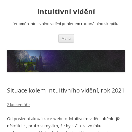
Intuitivní vidění
fenomén intuitivního vidění pohledem racionálního skeptika
Přejít
Menu
k
obsahu
webu
Situace kolem Intuitivního vidění, rok 2021
2 komentáře
Od poslední aktualizace webu o Intuitivním vidění uběhlo již
několik let, proto si myslím, že by stálo za zmínku