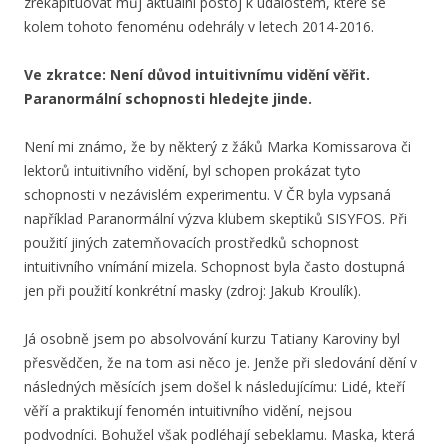
zrekapituovat můj aktuální postoj k událostem, které se
kolem tohoto fenoménu odehrály v letech 2014-2016.
Ve zkratce: Není důvod intuitivnímu vidění věřit.
Paranormální schopnosti hledejte jinde.
Není mi známo, že by některý z žáků Marka Komissarova či
lektorů intuitivního vidění, byl schopen prokázat tyto
schopnosti v nezávislém experimentu. V ČR byla vypsaná
například Paranormální výzva klubem skeptiků SISYFOS. Při
použití jiných zatemňovacích prostředků schopnost
intuitivního vnímání mizela. Schopnost byla často dostupná
jen při použití konkrétní masky (zdroj: Jakub Kroulík).
Já osobně jsem po absolvování kurzu Tatiany Karoviny byl
přesvědčen, že na tom asi něco je. Jenže při sledování dění v
následných měsících jsem došel k následujícímu: Lidé, kteří
věří a praktikují fenomén intuitivního vidění, nejsou
podvodníci. Bohužel však podléhají sebeklamu. Maska, která