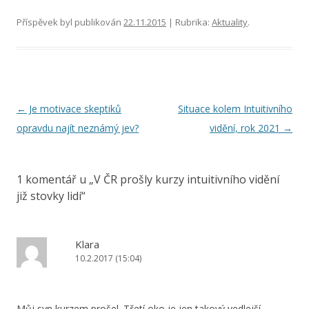
Příspěvek byl publikován
22.11.2015
| Rubrika:
Aktuality
.
Navigace
←
Je motivace skeptiků
Situace kolem Intuitivního
pro
opravdu najít neznámý jev?
vidění, rok 2021
→
příspěvky
1 komentář u „
V ČR prošly kurzy intuitivního vidění
již stovky lidí
“
Klara
10.2.2017 (15:04)
Můj syn kurzem prošel. Třetí oko je jen takový vedlejší