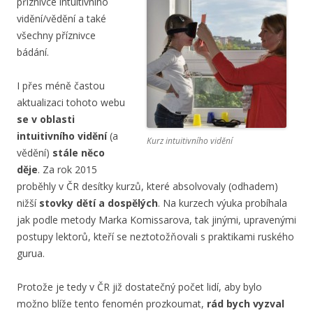
příznivce intuitivního
vidění/vědění a také
všechny příznivce
bádání.
I přes méně častou
aktualizaci tohoto webu
se v oblasti
intuitivního vidění
(a
Kurz intuitivního vidění
vědění)
stále něco
děje
. Za rok 2015
proběhly v ČR desítky kurzů, které absolvovaly (odhadem)
nižší
stovky dětí a dospělých
. Na kurzech výuka probíhala
jak podle metody Marka Komissarova, tak jinými, upravenými
postupy lektorů, kteří se neztotožňovali s praktikami ruského
gurua.
Protože je tedy v ČR již dostatečný počet lidí, aby bylo
možno blíže tento fenomén prozkoumat,
rád bych vyzval