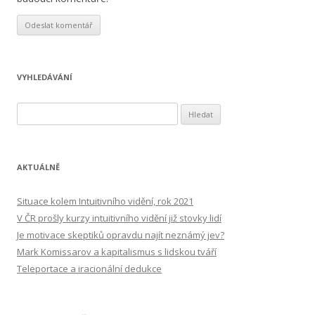
VYHLEDÁVÁNÍ
Vyhledávání
AKTUÁLNĚ
Situace kolem Intuitivního vidění, rok 2021
V ČR prošly kurzy intuitivního vidění již stovky lidí
Je motivace skeptiků opravdu najít neznámý jev?
Mark Komissarov a kapitalismus s lidskou tváří
Teleportace a iracionální dedukce