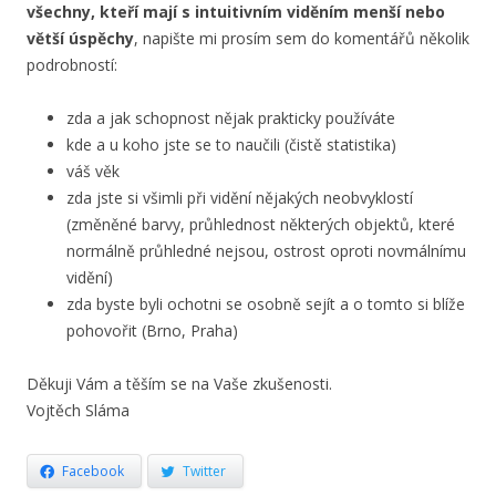
všechny, kteří mají s intuitivním viděním menší nebo
větší úspěchy
, napište mi prosím sem do komentářů několik
podrobností:
zda a jak schopnost nějak prakticky používáte
kde a u koho jste se to naučili (čistě statistika)
váš věk
zda jste si všimli při vidění nějakých neobvyklostí
(změněné barvy, průhlednost některých objektů, které
normálně průhledné nejsou, ostrost oproti novmálnímu
vidění)
zda byste byli ochotni se osobně sejít a o tomto si blíže
pohovořit (Brno, Praha)
Děkuji Vám a těším se na Vaše zkušenosti.
Vojtěch Sláma
Facebook
Twitter