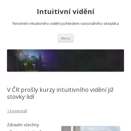
Intuitivní vidění
fenomén intuitivního vidění pohledem racionálního skeptika
Přejít
Menu
k
obsahu
webu
V ČR prošly kurzy intuitivního vidění již
stovky lidí
1 komentář
Zdravím všechny