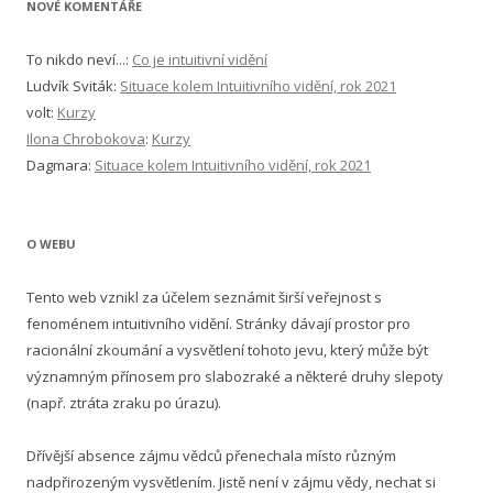
NOVÉ KOMENTÁŘE
To nikdo neví...
:
Co je intuitivní vidění
Ludvík Sviták
:
Situace kolem Intuitivního vidění, rok 2021
volt
:
Kurzy
Ilona Chrobokova
:
Kurzy
Dagmara
:
Situace kolem Intuitivního vidění, rok 2021
O WEBU
Tento web vznikl za účelem seznámit širší veřejnost s
fenoménem intuitivního vidění. Stránky dávají prostor pro
racionální zkoumání a vysvětlení tohoto jevu, který může být
významným přínosem pro slabozraké a některé druhy slepoty
(např. ztráta zraku po úrazu).
Dřívější absence zájmu vědců přenechala místo různým
nadpřirozeným vysvětlením. Jistě není v zájmu vědy, nechat si